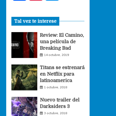
a
n
w
Tal vez te interese
c
s
i
Review: El Camino,
e
t
t
una película de
Breaking Bad
b
a
t
14 octubre, 2019
o
g
e
Titans se estrenará
en Netflix para
o
r
r
latinoamerica
1 octubre, 2018
k
a
Nuevo trailer del
Darksiders 3
m
3 octubre, 2018