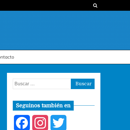
ntacto
Buscar:
Seguinos también en
F
I
T