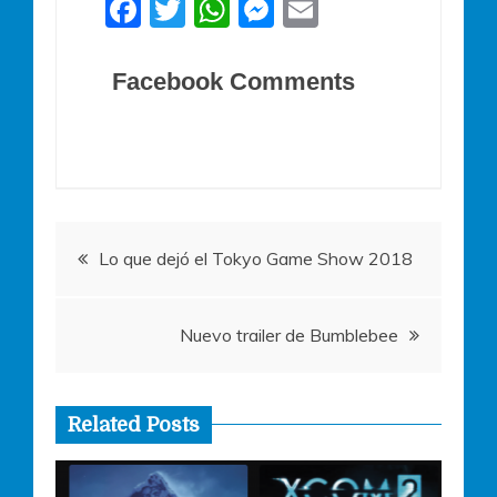
F
T
W
M
E
a
w
h
e
m
c
itt
at
ss
ai
Facebook Comments
e
er
s
e
l
b
A
n
o
p
g
o
p
er
Navegación
k
Lo que dejó el Tokyo Game Show 2018
de
Nuevo trailer de Bumblebee
entradas
Related Posts