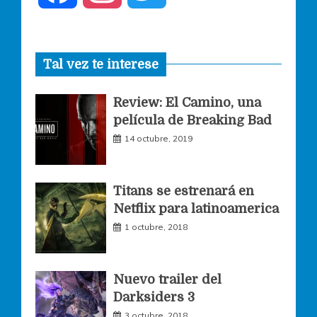
a
n
w
Tal vez te interese
c
s
i
Review: El Camino, una
e
t
t
película de Breaking Bad
14 octubre, 2019
b
a
t
o
g
e
Titans se estrenará en
Netflix para latinoamerica
o
r
r
1 octubre, 2018
k
a
Nuevo trailer del
Darksiders 3
m
3 octubre, 2018