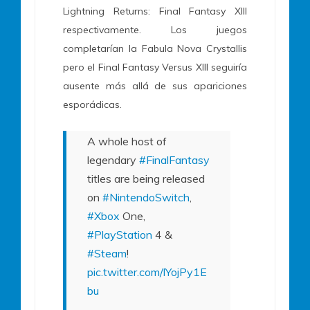
Lightning Returns: Final Fantasy XIII
respectivamente. Los juegos
completarían la Fabula Nova Crystallis
pero el Final Fantasy Versus XIII seguiría
ausente más allá de sus apariciones
esporádicas.
A whole host of
legendary
#FinalFantasy
titles are being released
on
#NintendoSwitch
,
#Xbox
One,
#PlayStation
4 &
#Steam
!
pic.twitter.com/lYojPy1E
bu