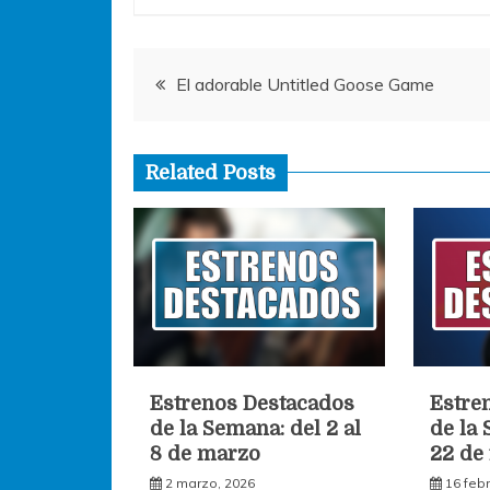
o
p
g
o
p
er
Navegación
k
El adorable Untitled Goose Game
de
Related Posts
entradas
Estrenos Destacados
Estre
de la Semana: del 2 al
de la 
8 de marzo
22 de
2 marzo, 2026
16 feb