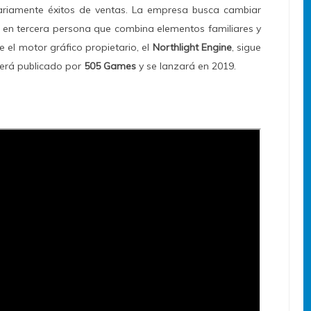
sariamente éxitos de ventas. La empresa busca cambiar
n en tercera persona que combina elementos familiares y
 el motor gráfico propietario, el
Northlight Engine
, sigue
erá publicado por
505 Games
y se lanzará en 2019.