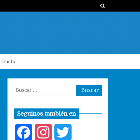
ntacto
Buscar:
Seguinos también en
F
I
T