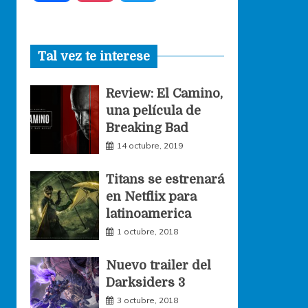
a
n
w
Tal vez te interese
c
s
i
Review: El Camino,
e
t
t
una película de
Breaking Bad
b
a
t
14 octubre, 2019
o
g
e
Titans se estrenará
en Netflix para
o
r
r
latinoamerica
1 octubre, 2018
k
a
Nuevo trailer del
Darksiders 3
m
3 octubre, 2018