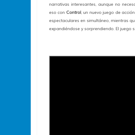
narrativas interesantes, aunque no nece
eso con
Control
, un nuevo juego de acció
espectaculares en simultáneo, mientras que
expandiéndose y sorprendiendo. El juego s