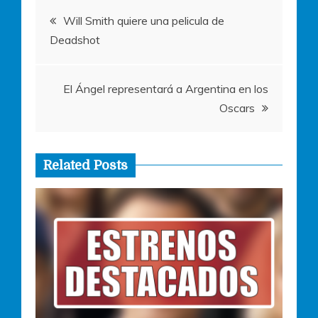
Navegación
k
Will Smith quiere una pelicula de
Deadshot
de
entradas
El Ángel representará a Argentina en los
Oscars
Related Posts