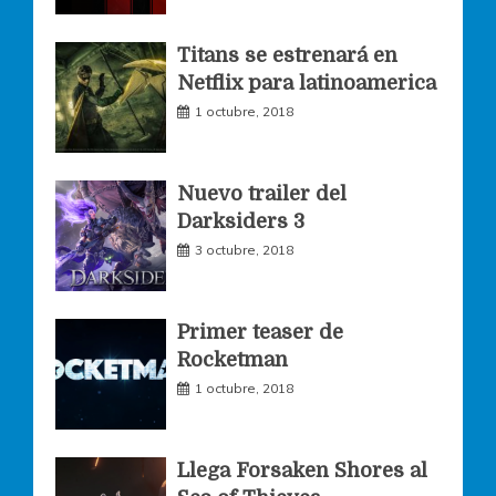
o
g
e
Titans se estrenará en
Netflix para latinoamerica
o
r
r
1 octubre, 2018
k
a
Nuevo trailer del
Darksiders 3
m
3 octubre, 2018
Primer teaser de
Rocketman
1 octubre, 2018
Llega Forsaken Shores al