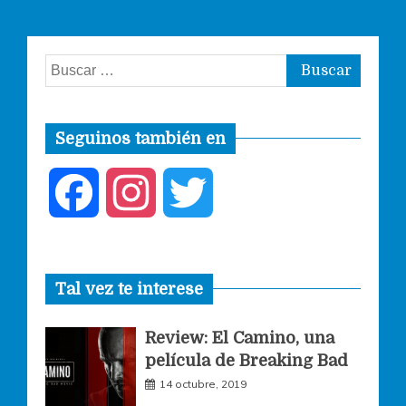
Buscar:
Seguinos también en
F
I
T
a
n
w
Tal vez te interese
c
s
i
Review: El Camino, una
e
t
t
película de Breaking Bad
14 octubre, 2019
b
a
t