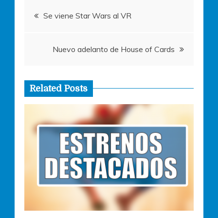
Navegación
k
Se viene Star Wars al VR
de
Nuevo adelanto de House of Cards
entradas
Related Posts