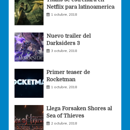
Netflix para latinoamerica
o
r
r
1 octubre, 2018
k
a
Nuevo trailer del
Darksiders 3
m
3 octubre, 2018
Primer teaser de
Rocketman
1 octubre, 2018
Llega Forsaken Shores al
Sea of Thieves
2 octubre, 2018