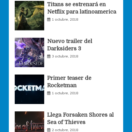
o
g
e
Titans se estrenará en
Netflix para latinoamerica
o
r
r
1 octubre, 2018
k
a
Nuevo trailer del
Darksiders 3
m
3 octubre, 2018
Primer teaser de
Rocketman
1 octubre, 2018
Llega Forsaken Shores al
Sea of Thieves
2 octubre, 2018