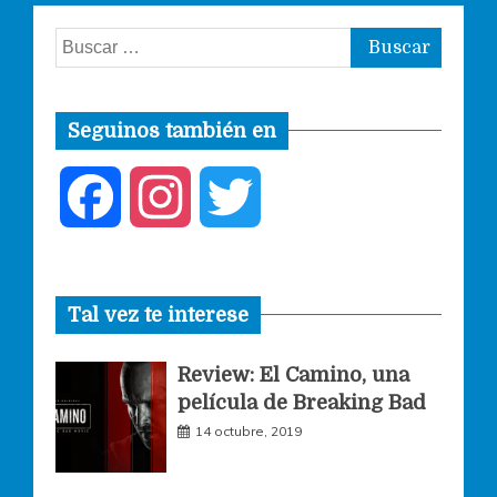
Buscar:
Seguinos también en
F
I
T
a
n
w
Tal vez te interese
c
s
i
Review: El Camino, una
e
t
t
película de Breaking Bad
14 octubre, 2019
b
a
t