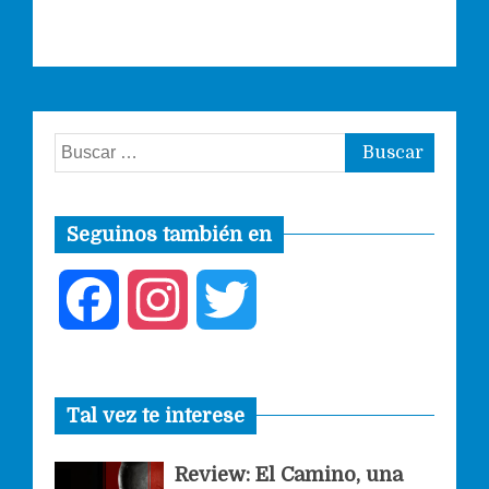
Buscar:
Seguinos también en
F
I
T
a
n
w
Tal vez te interese
c
s
i
Review: El Camino, una
e
t
t