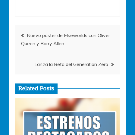
b
A
n
o
p
g
o
p
er
Navegación
k
Nuevo poster de Elseworlds con Oliver
Queen y Barry Allen
de
entradas
Lanza la Beta del Generation Zero
Related Posts