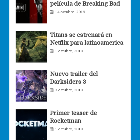
película de Breaking Bad
14 octubre, 2019
b
a
t
o
g
e
Titans se estrenará en
Netflix para latinoamerica
o
r
r
1 octubre, 2018
k
a
Nuevo trailer del
Darksiders 3
m
3 octubre, 2018
Primer teaser de
Rocketman
1 octubre, 2018