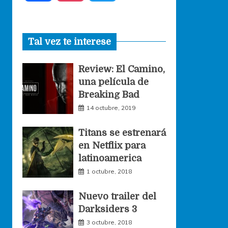
a
n
w
Tal vez te interese
c
s
i
Review: El Camino,
e
t
t
una película de
Breaking Bad
b
a
t
14 octubre, 2019
o
g
e
Titans se estrenará
en Netflix para
o
r
r
latinoamerica
1 octubre, 2018
k
a
Nuevo trailer del
Darksiders 3
m
3 octubre, 2018