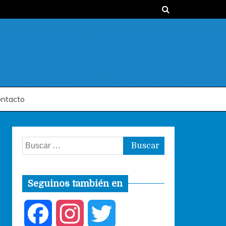
ntacto
Buscar:
Seguinos también en
F
I
T