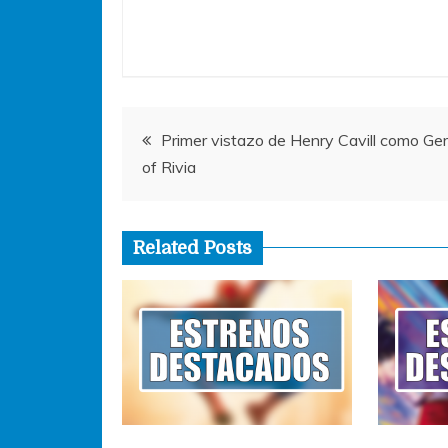
e
er
s
e
l
b
A
n
o
p
g
o
p
er
Navegación
k
Primer vistazo de Henry Cavill como Ger
of Rivia
de
entradas
Related Posts