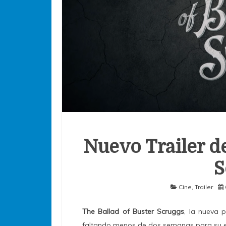
Nuevo Trailer d
S
Cine
,
Trailer
The Ballad of Buster Scruggs
, la nueva 
faltando menos de dos semanas para su e