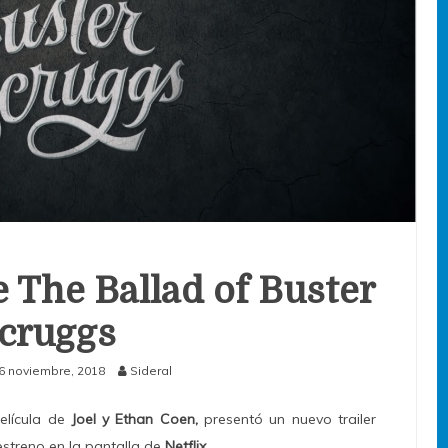
e The Ballad of Buster
cruggs
6 noviembre, 2018
Sideral
película de
Joel y Ethan Coen,
presentó un nuevo trailer
streno en la pantalla de
Netflix
.