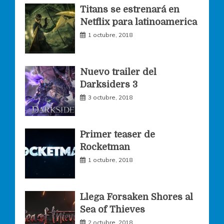
o
g
e
Titans se estrenará en
Netflix para latinoamerica
o
r
r
1 octubre, 2018
k
a
Nuevo trailer del
Darksiders 3
m
3 octubre, 2018
Primer teaser de
Rocketman
1 octubre, 2018
Llega Forsaken Shores al
Sea of Thieves
2 octubre, 2018