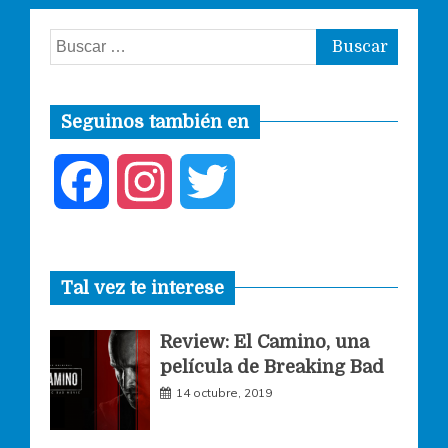
Buscar:
Seguinos también en
F
I
T
a
n
w
Tal vez te interese
c
s
i
Review: El Camino, una
e
t
t
película de Breaking Bad
14 octubre, 2019
b
a
t