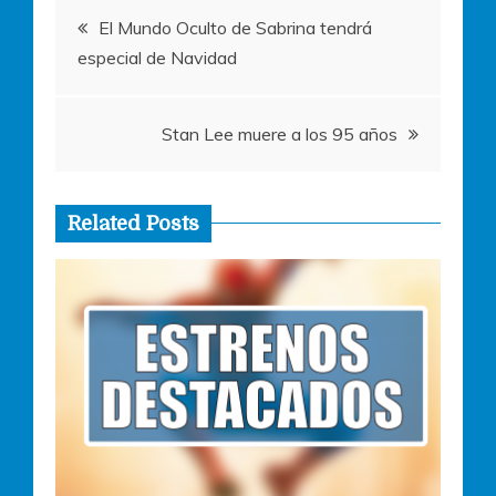
Navegación
k
El Mundo Oculto de Sabrina tendrá
especial de Navidad
de
entradas
Stan Lee muere a los 95 años
Related Posts