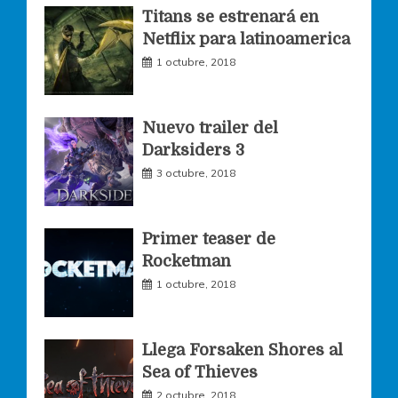
o
g
e
Titans se estrenará en
Netflix para latinoamerica
o
r
r
1 octubre, 2018
k
a
Nuevo trailer del
Darksiders 3
m
3 octubre, 2018
Primer teaser de
Rocketman
1 octubre, 2018
Llega Forsaken Shores al
Sea of Thieves
2 octubre, 2018