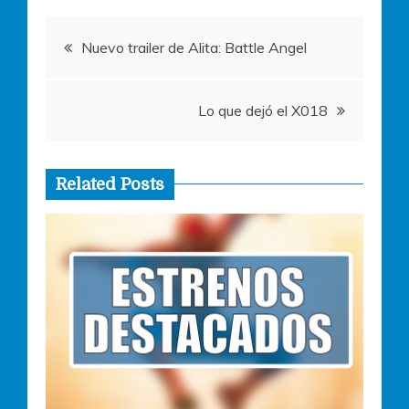
o
p
er
Navegación
k
Nuevo trailer de Alita: Battle Angel
de
Lo que dejó el X018
entradas
Related Posts