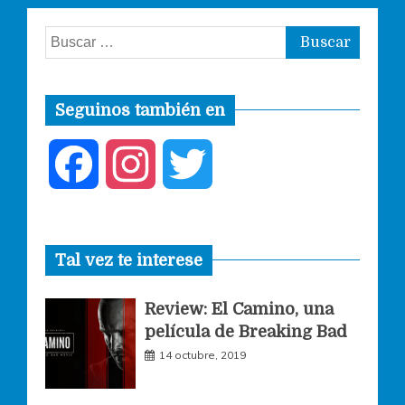
Buscar:
Seguinos también en
F
I
T
a
n
w
Tal vez te interese
c
s
i
Review: El Camino, una
e
t
t
película de Breaking Bad
14 octubre, 2019
b
a
t