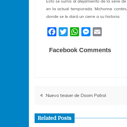
Esto se suma al alejamiento de la serie de
en la actual temporada. Michonne contin
donde se le dará un cierre a su historia.
F
T
W
M
E
a
w
h
e
m
c
itt
at
ss
ai
Facebook Comments
e
er
s
e
l
b
A
n
o
p
g
o
p
er
Navegación
k
Nuevo teaser de Doom Patrol
de
Related Posts
entradas