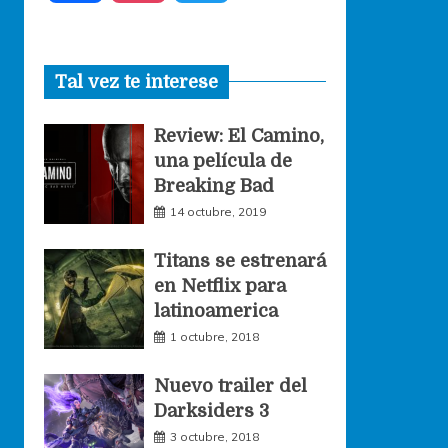
a
n
w
Tal vez te interese
c
s
i
Review: El Camino,
e
t
t
una película de
Breaking Bad
b
a
t
14 octubre, 2019
o
g
e
Titans se estrenará
en Netflix para
o
r
r
latinoamerica
1 octubre, 2018
k
a
Nuevo trailer del
Darksiders 3
m
3 octubre, 2018