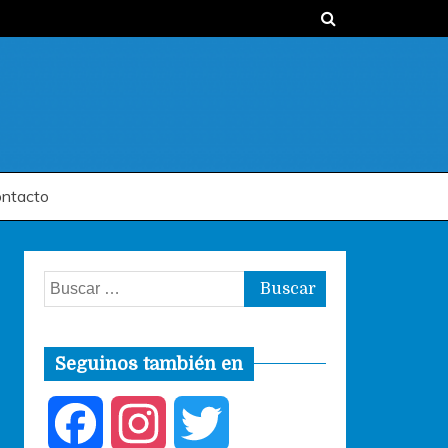
ntacto
Buscar:
Seguinos también en
F
I
T