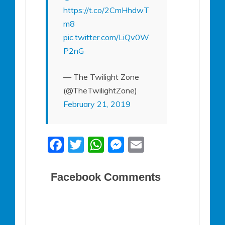
https://t.co/2CmHhdwT
m8
pic.twitter.com/LiQv0W
P2nG
— The Twilight Zone
(@TheTwilightZone)
February 21, 2019
F
T
W
M
E
a
w
h
e
m
c
itt
at
ss
ai
Facebook Comments
e
er
s
e
l
b
A
n