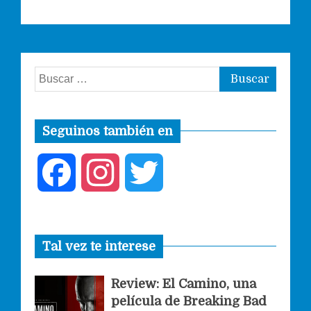
Buscar:
Seguinos también en
F
I
T
a
n
w
Tal vez te interese
c
s
i
Review: El Camino, una
e
t
t
película de Breaking Bad