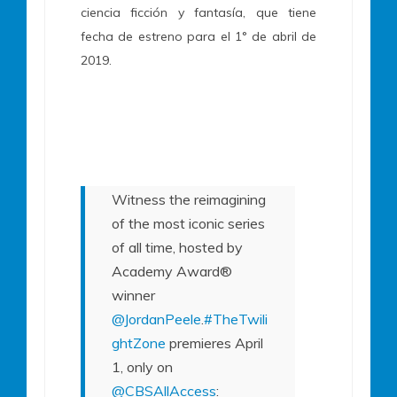
ciencia ficción y fantasía, que
tiene
fecha de estreno para el 1° de abril de
2019.
Witness the reimagining
of the most iconic series
of all time, hosted by
Academy Award®
winner
@JordanPeele
.
#TheTwili
ghtZone
premieres April
1, only on
@CBSAllAccess
: