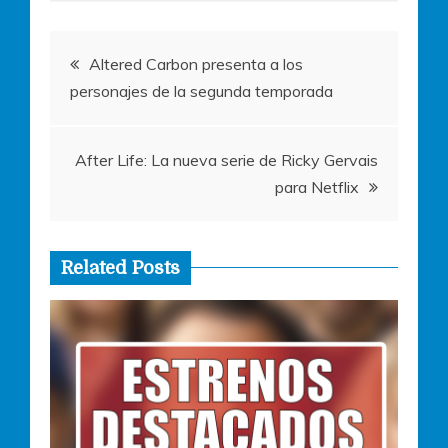
o
p
g
o
p
er
Navegación
k
Altered Carbon presenta a los
personajes de la segunda temporada
de
entradas
After Life: La nueva serie de Ricky Gervais
para Netflix
Related Posts