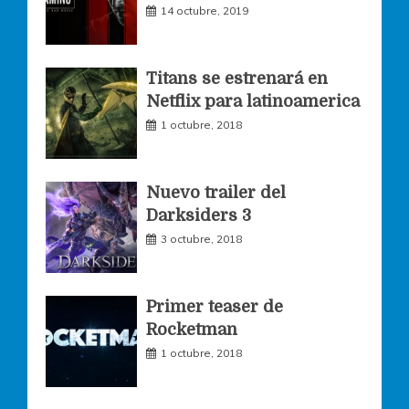
14 octubre, 2019
b
a
t
o
g
e
Titans se estrenará en
Netflix para latinoamerica
o
r
r
1 octubre, 2018
k
a
Nuevo trailer del
Darksiders 3
m
3 octubre, 2018
Primer teaser de
Rocketman
1 octubre, 2018