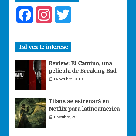
F
I
T
a
n
w
Tal vez te interese
c
s
i
Review: El Camino, una
e
t
t
película de Breaking Bad
14 octubre, 2019
b
a
t
o
g
e
Titans se estrenará en
Netflix para latinoamerica
o
r
r
1 octubre, 2018
k
a