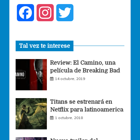
F
I
T
a
n
w
Tal vez te interese
c
s
i
Review: El Camino, una
e
t
t
película de Breaking Bad
14 octubre, 2019
b
a
t
o
g
e
Titans se estrenará en
Netflix para latinoamerica
o
r
r
1 octubre, 2018
k
a