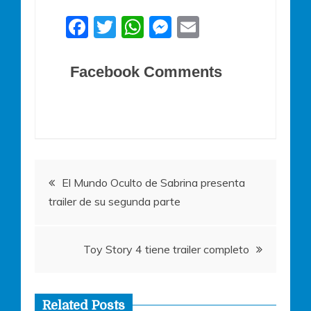
F
T
W
M
E
a
w
h
e
m
c
itt
at
ss
ai
Facebook Comments
e
er
s
e
l
b
A
n
o
p
g
o
p
er
Navegación
k
El Mundo Oculto de Sabrina presenta
trailer de su segunda parte
de
entradas
Toy Story 4 tiene trailer completo
Related Posts