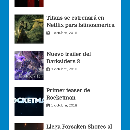
o
g
e
Titans se estrenará en
Netflix para latinoamerica
o
r
r
1 octubre, 2018
k
a
Nuevo trailer del
Darksiders 3
m
3 octubre, 2018
Primer teaser de
Rocketman
1 octubre, 2018
Llega Forsaken Shores al