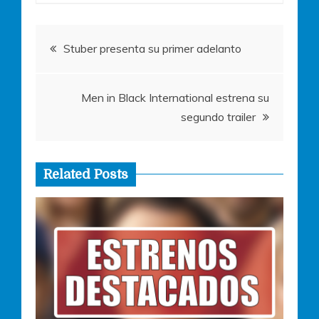
o
p
g
o
p
er
Navegación
k
Stuber presenta su primer adelanto
de
Men in Black International estrena su
entradas
segundo trailer
Related Posts