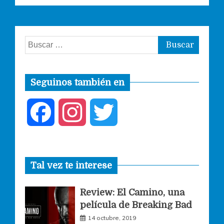
Buscar:
Seguinos también en
F
I
T
a
n
w
Tal vez te interese
c
s
i
Review: El Camino, una
e
t
t
película de Breaking Bad
14 octubre, 2019
b
a
t