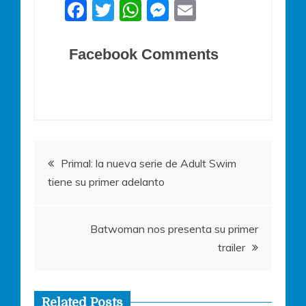
F
T
W
M
E
a
w
h
e
m
c
itt
at
ss
ai
Facebook Comments
e
er
s
e
l
b
A
n
o
p
g
o
p
er
Navegación
k
Primal: la nueva serie de Adult Swim
tiene su primer adelanto
de
entradas
Batwoman nos presenta su primer
trailer
Related Posts