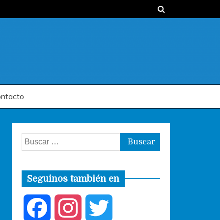
ntacto
Buscar:
Seguinos también en
F
I
T