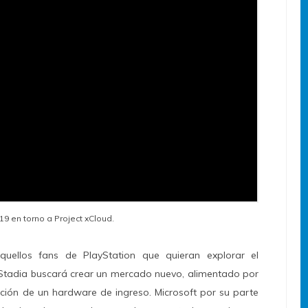
9 en torno a Project xCloud.
ellos fans de PlayStation que quieran explorar el
. Stadia buscará crear un mercado nuevo, alimentado por
ación de un hardware de ingreso. Microsoft por su parte