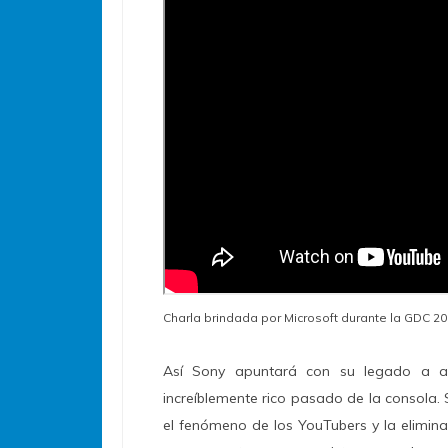
Charla brindada por Microsoft durante la GDC 201
Así Sony apuntará con su legado a aqu
increíblemente rico pasado de la consola
el fenómeno de los YouTubers y la elimin