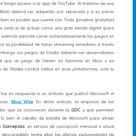
ue tenga acceso a la app de YouTube. Al tratarse de una
ítulo deberá ser adquirido por separado y a su precio
bien es posible que cuente con Trials (pruebas gratuitas)
io sería el de actuar como una gran tienda digital (para
ue además permite correr instantáneamente los juegos en
on la posibilidad de hacer streaming inmediato a través
embargo, los juegos de Stadia deberán ser desarrollados
gual que un juego de Steam no funciona en Xbox o en
o de Stadia correrá nativo en esas plataformas, solo lo
 fue en respuesta a un artículo que publicó Microsoft el
cias,
Xbox Wire
. En dicho artículo, la empresa de las
lles que se conocieron durante la
GDC
y que permiten
 Si bien el caballo de batalla de Microsoft para atraer
es
Gamepass
, un servicio de suscripción mensual o anual
 descargables (entre ellos las últimas exclusividades de