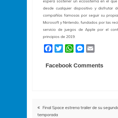
espera sostener un ecosistema en el que
desde cualquier dispositivo y disfrutar 
compañías famosas por seguir su propia 
Microsoft y Nintendo, fundados por las re
servicio de juegos de Apple por el con
principios de 2019.
F
T
W
M
E
a
w
h
e
m
c
itt
at
ss
ai
Facebook Comments
e
er
s
e
l
b
A
n
o
p
g
o
p
er
Navegación
k
Final Space estrena trailer de su segund
temporada