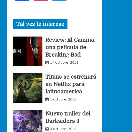
a
n
w
Tal vez te interese
c
s
i
Review: El Camino,
e
t
t
una película de
Breaking Bad
b
a
t
14 octubre, 2019
o
g
e
Titans se estrenará
en Netflix para
o
r
r
latinoamerica
1 octubre, 2018
k
a
Nuevo trailer del
Darksiders 3
m
3 octubre, 2018