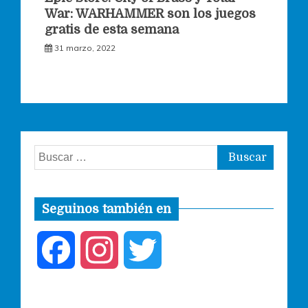
War: WARHAMMER son los juegos
gratis de esta semana
31 marzo, 2022
Buscar:
Seguinos también en
F
I
T
a
n
w