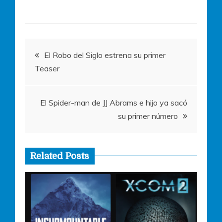
b
A
n
o
p
g
o
p
er
Navegación
k
El Robo del Siglo estrena su primer
Teaser
de
entradas
El Spider-man de JJ Abrams e hijo ya sacó
su primer número
Related Posts