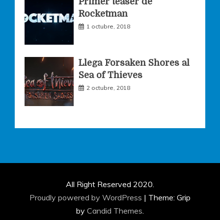
Primer teaser de
Rocketman
1 octubre, 2018
Llega Forsaken Shores al
Sea of Thieves
2 octubre, 2018
All Right Reserved 2020.
Proudly powered by WordPress
|
Theme: Grip
by
Candid Themes
.