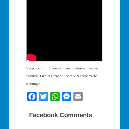
Sega continuó presentando elementos del
Yakuza: Like a Dragon, como la carrera de
Kartings.
F
T
W
M
E
a
w
h
e
m
c
itt
at
ss
ai
Facebook Comments
e
er
s
e
l