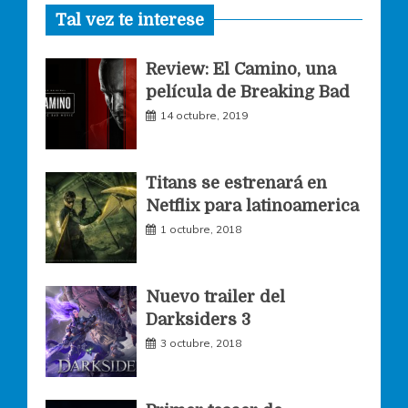
Tal vez te interese
c
s
i
Review: El Camino, una
e
t
t
película de Breaking Bad
14 octubre, 2019
b
a
t
o
g
e
Titans se estrenará en
Netflix para latinoamerica
o
r
r
1 octubre, 2018
k
a
Nuevo trailer del
Darksiders 3
m
3 octubre, 2018