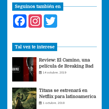
Seguinos también en
F
I
T
a
n
w
Tal vez te interese
c
s
i
Review: El Camino, una
e
t
t
película de Breaking Bad
14 octubre, 2019
b
a
t
o
g
e
Titans se estrenará en
Netflix para latinoamerica
o
r
r
1 octubre, 2018