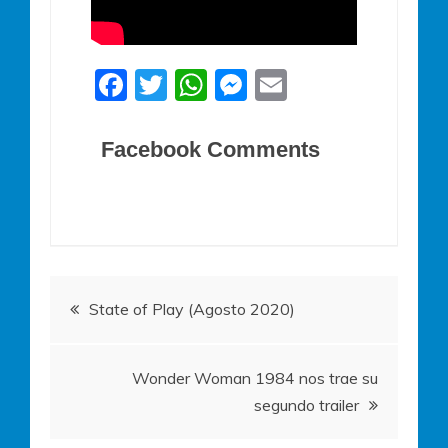
F
T
W
M
E
a
w
h
e
m
c
itt
at
ss
ai
Facebook Comments
e
er
s
e
l
b
A
n
o
p
g
o
p
er
Navegación
k
State of Play (Agosto 2020)
de
Wonder Woman 1984 nos trae su
entradas
segundo trailer