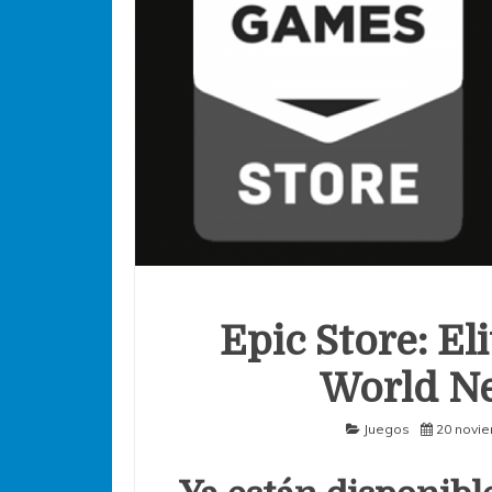
Epic Store: E
World Ne
Juegos
20 novie