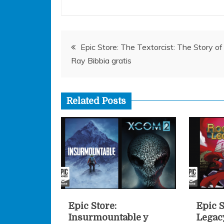
o
p
g
o
p
er
Navegación
k
Epic Store: The Textorcist: The Story of
Ray Bibbia gratis
de
entradas
Related Posts
Epic Store:
Epic 
Insurmountable y
Legac