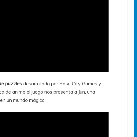
de puzzles
desarrollado por Rose City Games y
ca de anime el juego nos presenta a Jun, una
 en un mundo mágico.