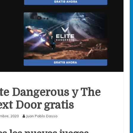
lite Dangerous y The
xt Door gratis
mbre, 2020
Juan Pablo Dasso