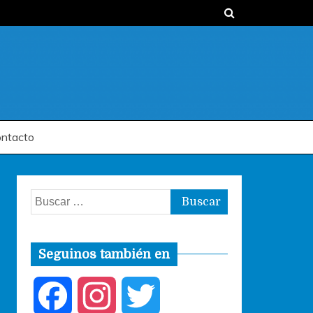
ntacto
Buscar:
Seguinos también en
F
I
T