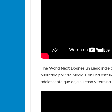
The World Next Door es un juego indie 
publicado por VIZ Media. Con una estéti
adolescente que deja su casa y termina