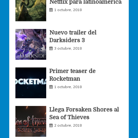
Netflix para latinoamerica
o
r
r
1 octubre, 2018
k
a
Nuevo trailer del
Darksiders 3
m
3 octubre, 2018
Primer teaser de
Rocketman
1 octubre, 2018
Llega Forsaken Shores al
Sea of Thieves
2 octubre, 2018