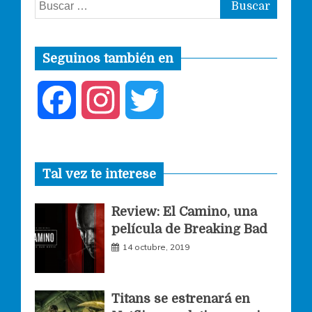
Buscar:
Seguinos también en
F
I
T
a
n
w
Tal vez te interese
c
s
i
Review: El Camino, una
e
t
t
película de Breaking Bad
14 octubre, 2019
b
a
t
o
g
e
Titans se estrenará en