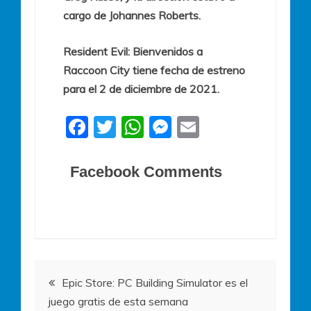
cargo de Johannes Roberts.
Resident Evil: Bienvenidos a
Raccoon City tiene fecha de estreno
para el 2 de diciembre de 2021.
F
T
W
M
E
a
w
h
e
m
c
itt
at
ss
ai
Facebook Comments
e
er
s
e
l
b
A
n
o
p
g
o
p
er
Navegación
k
Epic Store: PC Building Simulator es el
juego gratis de esta semana