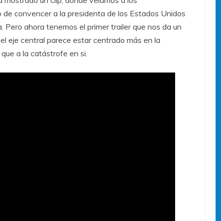
 mostrado un clip, donde veíamos a los
do de convencer a la presidenta de los Estados Unidos
a. Pero ahora tenemos el primer trailer que nos da un
el eje central parece estar centrado más en la
que a la catástrofe en si.