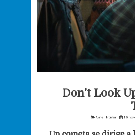
Don’t Look Up
Cine
,
Trailer
16 nov
Un cometa se dirige a l