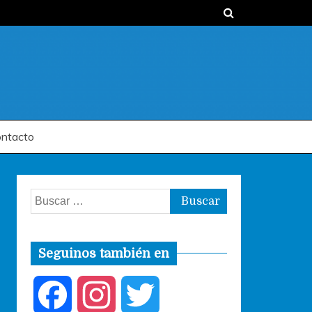
ntacto
Buscar:
Seguinos también en
F
I
T