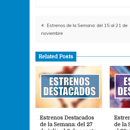
o
p
g
o
p
er
Navegación
k
Estrenos de la Semana: del 15 al 21 de
noviembre
de
entradas
Related Posts
Estrenos Destacados
Estre
de la Semana: del 27
de la