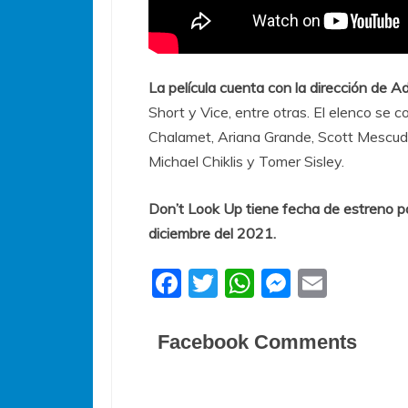
La película cuenta con la dirección de 
Short y Vice, entre otras. El elenco se
Chalamet, Ariana Grande, Scott Mescudi 
Michael Chiklis y Tomer Sisley.
Don’t Look Up tiene fecha de estreno pa
diciembre del 2021.
F
T
W
M
E
a
w
h
e
m
c
itt
at
ss
ai
Facebook Comments
e
er
s
e
l
b
A
n