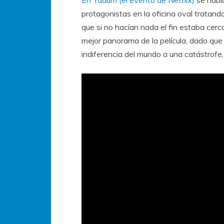
En Tudum (el evento de Netflix)
se había
protagonistas en la oficina oval tratan
que si no hacían nada el fin estaba cerc
mejor panorama de la película, dado que 
indiferencia del mundo a una catástrofe, 