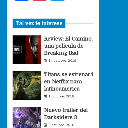
a
n
w
Tal vez te interese
c
s
i
Review: El Camino,
e
t
t
una película de
Breaking Bad
b
a
t
14 octubre, 2019
o
g
e
Titans se estrenará
en Netflix para
o
r
r
latinoamerica
1 octubre, 2018
k
a
Nuevo trailer del
Darksiders 3
m
3 octubre, 2018