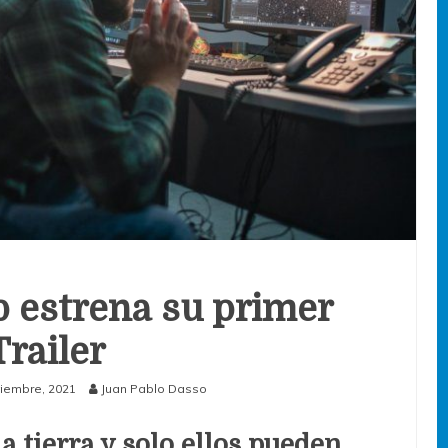
 estrena su primer
Trailer
iembre, 2021
Juan Pablo Dasso
a tierra y solo ellos pueden