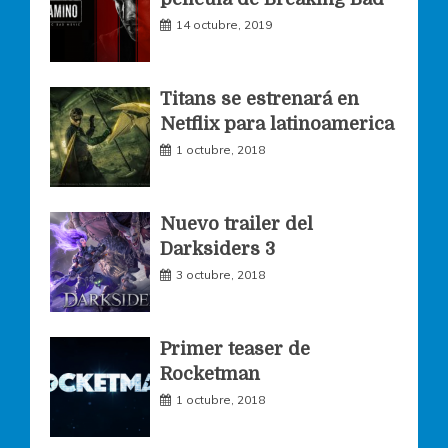
14 octubre, 2019
b
a
t
o
g
e
Titans se estrenará en
Netflix para latinoamerica
o
r
r
1 octubre, 2018
k
a
Nuevo trailer del
Darksiders 3
m
3 octubre, 2018
Primer teaser de
Rocketman
1 octubre, 2018