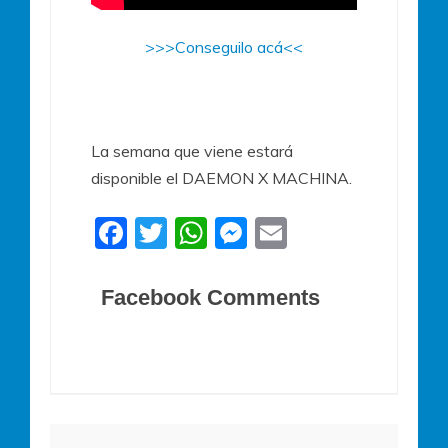
>>>Conseguilo acá<<
La semana que viene estará
disponible el DAEMON X MACHINA.
F
T
W
M
E
a
w
h
e
m
c
itt
at
ss
ai
Facebook Comments
e
er
s
e
l
b
A
n
o
p
g
o
p
er