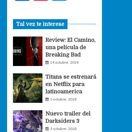
a
n
w
Tal vez te interese
c
s
i
Review: El Camino,
e
t
t
una película de
Breaking Bad
b
a
t
14 octubre, 2019
o
g
e
Titans se estrenará
en Netflix para
o
r
r
latinoamerica
1 octubre, 2018
k
a
Nuevo trailer del
Darksiders 3
m
3 octubre, 2018