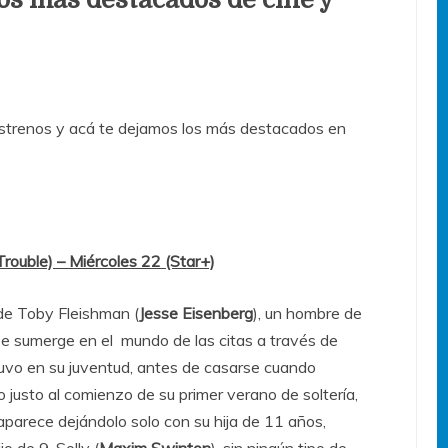
trenos y acá te dejamos los más destacados en
Trouble) – Miércoles 22 (Star+)
 de Toby Fleishman (
Jesse Eisenberg
), un hombre de
e sumerge en el mundo de las citas a través de
 tuvo en su juventud, antes de casarse cuando
o justo al comienzo de su primer verano de soltería,
saparece dejándolo solo con su hija de 11 años,
ijo de 9, Solly (
Maxim Swinton
), sin ningún tipo de