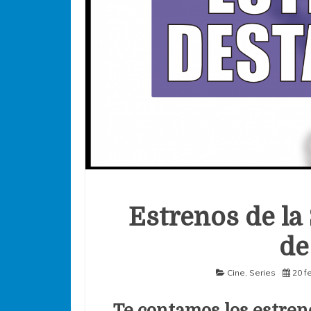
Estrenos de la
de
Cine
,
Series
20 f
Te contamos los estren