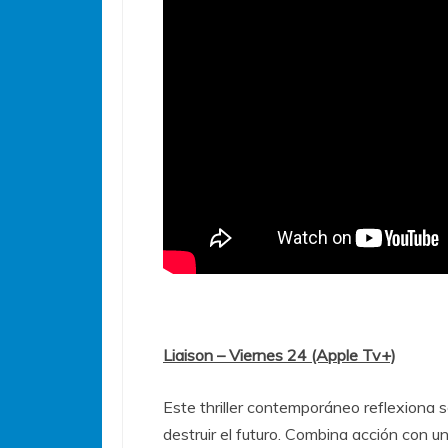
Liaison – Viernes 24 (Apple Tv+)
Este thriller contemporáneo reflexiona 
destruir el futuro. Combina acción con u