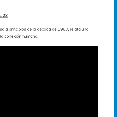
es 23
a a principios de la década de 1980, relata una
 la conexión humana.