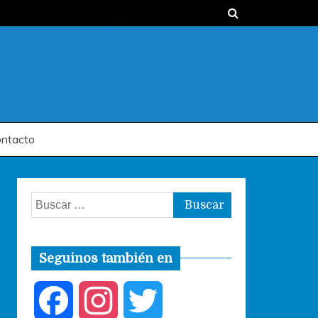
ntacto
Buscar:
Seguinos también en
F
I
T