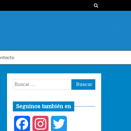
ntacto
Buscar:
Seguinos también en
F
I
T