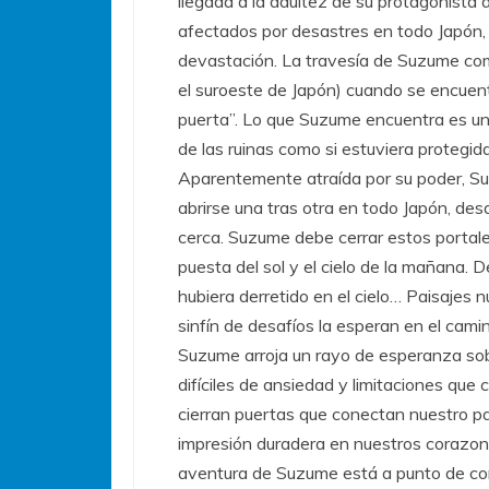
llegada a la adultez de su protagonista
afectados por desastres en todo Japón,
devastación. La travesía de Suzume com
el suroeste de Japón) cuando se encuent
puerta”. Lo que Suzume encuentra es u
de las ruinas como si estuviera protegid
Aparentemente atraída por su poder, Su
abrirse una tras otra en todo Japón, des
cerca. Suzume debe cerrar estos portales
puesta del sol y el cielo de la mañana. 
hubiera derretido en el cielo… Paisajes
sinfín de desafíos la esperan en el cami
Suzume arroja un rayo de esperanza sob
difíciles de ansiedad y limitaciones que 
cierran puertas que conectan nuestro pa
impresión duradera en nuestros corazone
aventura de Suzume está a punto de c