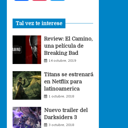
a
n
w
Tal vez te interese
c
s
i
Review: El Camino,
e
t
t
una película de
Breaking Bad
b
a
t
14 octubre, 2019
o
g
e
Titans se estrenará
en Netflix para
o
r
r
latinoamerica
1 octubre, 2018
k
a
Nuevo trailer del
Darksiders 3
m
3 octubre, 2018