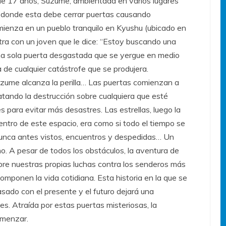
 de 17 años, Suzume, ambientada en varios lugares
 donde esta debe cerrar puertas causando
ienza en un pueblo tranquilo en Kyushu (ubicado en
ra con un joven que le dice: “Estoy buscando una
na sola puerta desgastada que se yergue en medio
a de cualquier catástrofe que se produjera.
zume alcanza la perilla… Las puertas comienzan a
atando la destrucción sobre cualquiera que esté
 para evitar más desastres. Las estrellas, luego la
Dentro de este espacio, era como si todo el tiempo se
 nunca antes vistos, encuentros y despedidas… Un
no. A pesar de todos los obstáculos, la aventura de
re nuestras propias luchas contra los senderos más
componen la vida cotidiana. Esta historia en la que se
sado con el presente y el futuro dejará una
s. Atraída por estas puertas misteriosas, la
omenzar.