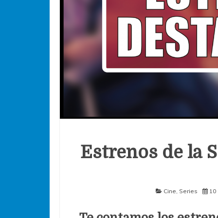
Estrenos de la S
Cine
,
Series
10 
Te contamos los estren