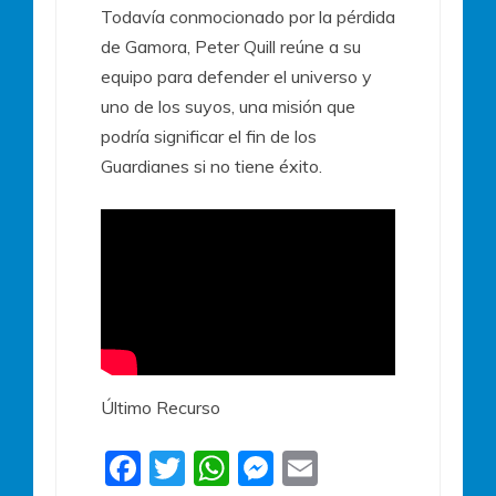
Todavía conmocionado por la pérdida
de Gamora, Peter Quill reúne a su
equipo para defender el universo y
uno de los suyos, una misión que
podría significar el fin de los
Guardianes si no tiene éxito.
Último Recurso
F
T
W
M
E