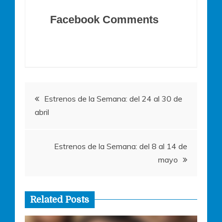
a
w
h
e
m
c
itt
at
ss
ai
Facebook Comments
e
er
s
e
l
b
A
n
o
p
g
o
p
er
Navegación
k
Estrenos de la Semana: del 24 al 30 de
abril
de
entradas
Estrenos de la Semana: del 8 al 14 de
mayo
Related Posts