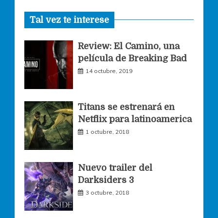
Tal vez te interese
c
s
i
Review: El Camino, una
e
t
t
película de Breaking Bad
14 octubre, 2019
b
a
t
o
g
e
Titans se estrenará en
Netflix para latinoamerica
o
r
r
1 octubre, 2018
k
a
Nuevo trailer del
Darksiders 3
m
3 octubre, 2018