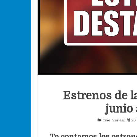
Estrenos de l
junio 
Cine
,
Series
26 
Te contamos los estren