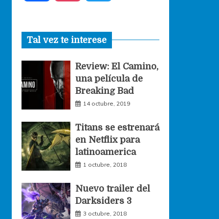
a
n
w
Tal vez te interese
c
s
i
Review: El Camino,
e
t
t
una película de
Breaking Bad
b
a
t
14 octubre, 2019
o
g
e
Titans se estrenará
en Netflix para
o
r
r
latinoamerica
1 octubre, 2018
k
a
Nuevo trailer del
Darksiders 3
m
3 octubre, 2018