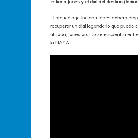
Indiana Jones y el dial del destino (Indi
El arqueólogo Indiana Jones deberá empr
recuperar un dial legendario que puede c
ahijada, Jones pronto se encuentra enfre
la NASA.