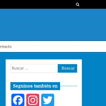
ntacto
Buscar:
Seguinos también en
F
I
T