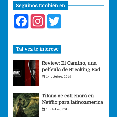
Seguinos también en
F
I
T
a
n
w
Tal vez te interese
c
s
i
Review: El Camino, una
e
t
t
película de Breaking Bad
14 octubre, 2019
b
a
t
o
g
e
Titans se estrenará en
Netflix para latinoamerica
o
r
r
1 octubre, 2018