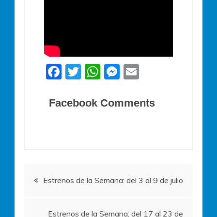
F
T
W
M
E
a
w
h
e
m
c
itt
at
ss
ai
Facebook Comments
e
er
s
e
l
b
A
n
o
p
g
o
p
er
Navegación
k
Estrenos de la Semana: del 3 al 9 de julio
de
Estrenos de la Semana: del 17 al 23 de