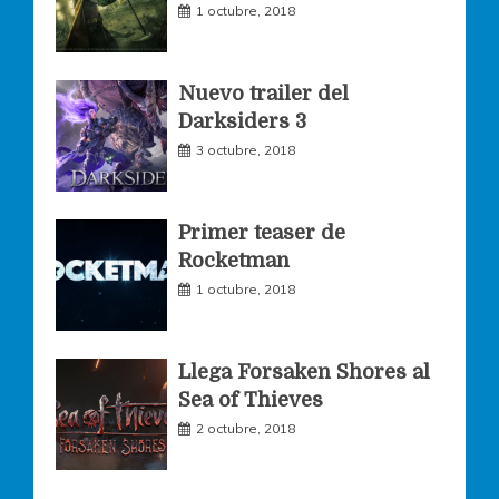
o
r
r
1 octubre, 2018
k
a
Nuevo trailer del
Darksiders 3
m
3 octubre, 2018
Primer teaser de
Rocketman
1 octubre, 2018
Llega Forsaken Shores al
Sea of Thieves
2 octubre, 2018