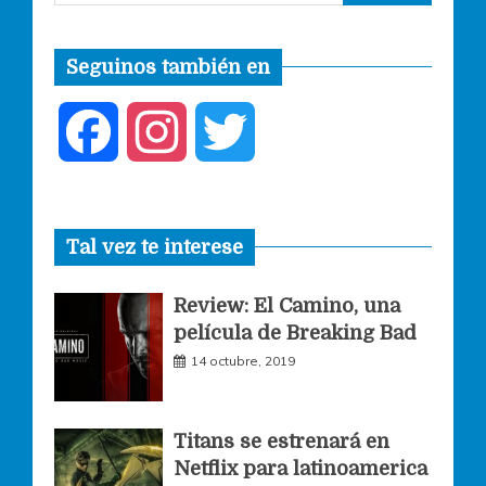
Seguinos también en
F
I
T
a
n
w
Tal vez te interese
c
s
i
Review: El Camino, una
e
t
t
película de Breaking Bad
14 octubre, 2019
b
a
t
o
g
e
Titans se estrenará en
Netflix para latinoamerica