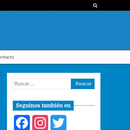
ntacto
Buscar:
Seguinos también en
F
I
T