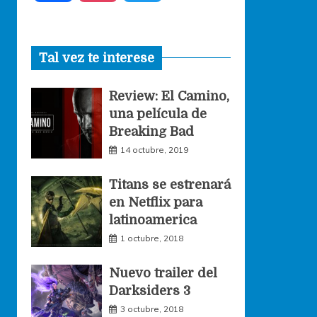
a
n
w
Tal vez te interese
c
s
i
Review: El Camino,
e
t
t
una película de
Breaking Bad
b
a
t
14 octubre, 2019
o
g
e
Titans se estrenará
en Netflix para
o
r
r
latinoamerica
1 octubre, 2018
k
a
Nuevo trailer del
Darksiders 3
m
3 octubre, 2018