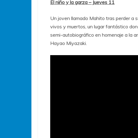
El niño y la garza – Jueves 11
Un joven llamado Mahito tras perder a
vivos y muertos, un lugar fantástico do
semi-autobiográfico en homenaje a la am
Hayao Miyazaki.