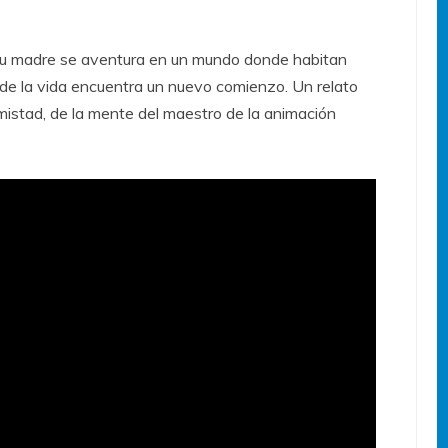
 su madre se aventura en un mundo donde habitan
nde la vida encuentra un nuevo comienzo. Un relato
istad, de la mente del maestro de la animación