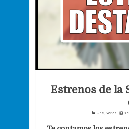
Estrenos de la 
Cine
,
Series
8 e
Te contamos los estren