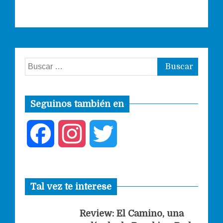
Buscar:
Seguinos también en
F
I
T
a
n
w
Tal vez te interese
c
s
i
Review: El Camino, una
e
t
t