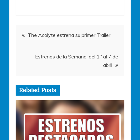
b
A
n
o
p
g
o
p
er
Navegación
k
The Acolyte estrena su primer Trailer
de
Estrenos de la Semana: del 1° al 7 de
entradas
abril
Related Posts