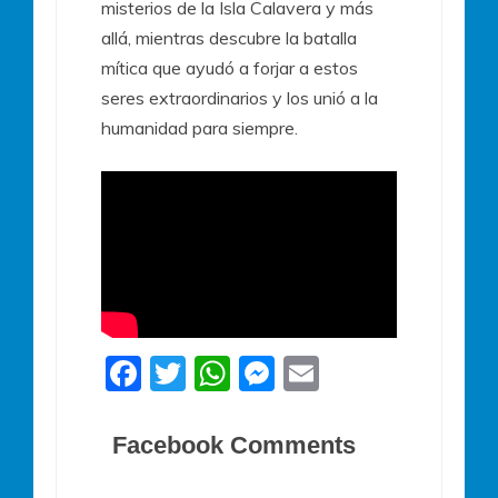
misterios de la Isla Calavera y más
allá, mientras descubre la batalla
mítica que ayudó a forjar a estos
seres extraordinarios y los unió a la
humanidad para siempre.
F
T
W
M
E
a
w
h
e
m
c
itt
at
ss
ai
Facebook Comments
e
er
s
e
l