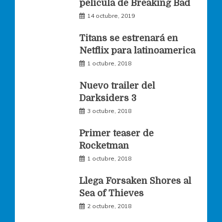
película de Breaking Bad
14 octubre, 2019
b
a
t
Titans se estrenará en
o
g
e
Netflix para latinoamerica
1 octubre, 2018
o
r
r
Nuevo trailer del
Darksiders 3
k
a
3 octubre, 2018
m
Primer teaser de
Rocketman
1 octubre, 2018
Llega Forsaken Shores al
Sea of Thieves
2 octubre, 2018