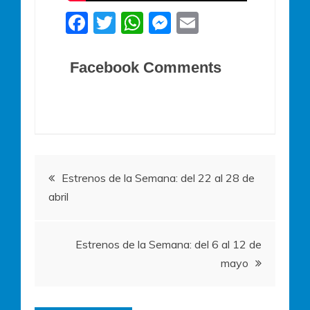
F
T
W
M
E
a
w
h
e
m
c
itt
at
ss
ai
Facebook Comments
e
er
s
e
l
b
A
n
o
p
g
o
p
er
Navegación
k
Estrenos de la Semana: del 22 al 28 de
abril
de
entradas
Estrenos de la Semana: del 6 al 12 de
mayo