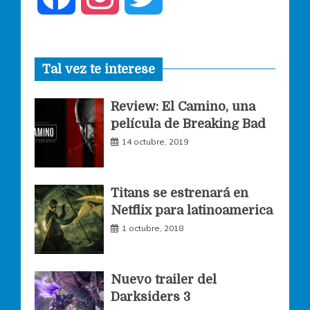
a
n
w
Tal vez te interese
c
s
i
Review: El Camino, una
e
t
t
película de Breaking Bad
14 octubre, 2019
b
a
t
o
g
e
Titans se estrenará en
Netflix para latinoamerica
o
r
r
1 octubre, 2018
k
a
Nuevo trailer del
Darksiders 3
m