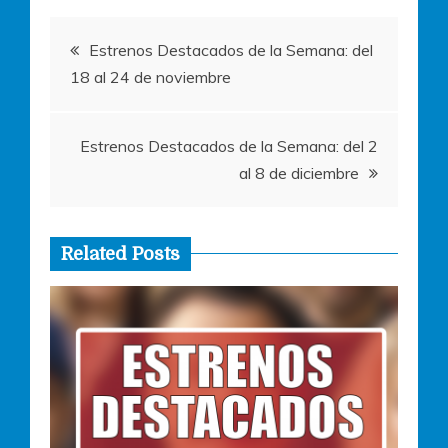
o
p
er
Navegación
k
Estrenos Destacados de la Semana: del
18 al 24 de noviembre
de
entradas
Estrenos Destacados de la Semana: del 2
al 8 de diciembre
Related Posts