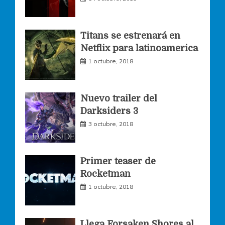
b
a
t
o
g
e
Titans se estrenará en
Netflix para latinoamerica
o
r
r
1 octubre, 2018
k
a
Nuevo trailer del
Darksiders 3
m
3 octubre, 2018
Primer teaser de
Rocketman
1 octubre, 2018
Llega Forsaken Shores al