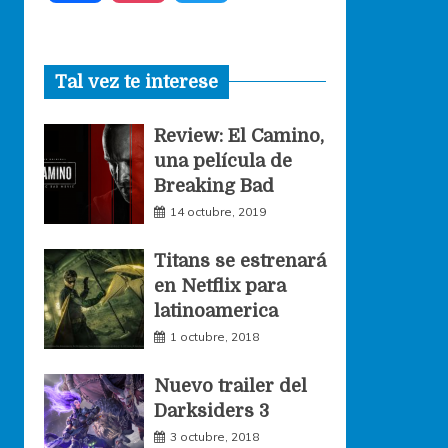
a
n
w
Tal vez te interese
c
s
i
Review: El Camino,
e
t
t
una película de
Breaking Bad
b
a
t
14 octubre, 2019
o
g
e
Titans se estrenará
en Netflix para
o
r
r
latinoamerica
1 octubre, 2018
k
a
Nuevo trailer del
Darksiders 3
m
3 octubre, 2018