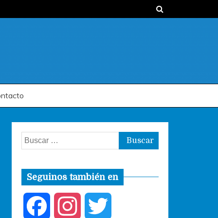
ntacto
Buscar:
Seguinos también en
F
I
T