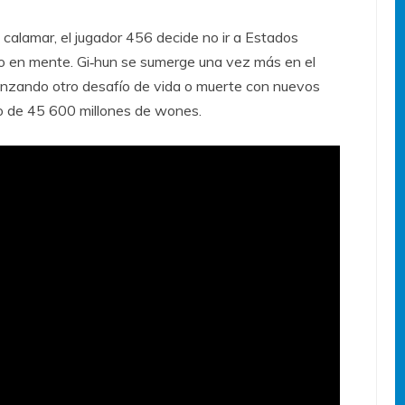
 calamar, el jugador 456 decide no ir a Estados
o en mente. Gi‑hun se sumerge una vez más en el
enzando otro desafío de vida o muerte con nuevos
io de 45 600 millones de wones.