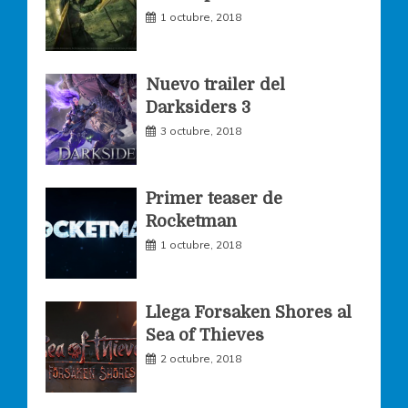
o
r
r
1 octubre, 2018
k
a
Nuevo trailer del
Darksiders 3
m
3 octubre, 2018
Primer teaser de
Rocketman
1 octubre, 2018
Llega Forsaken Shores al
Sea of Thieves
2 octubre, 2018