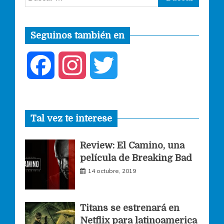
Seguinos también en
F
I
T
a
n
w
Tal vez te interese
c
s
i
Review: El Camino, una
e
t
t
película de Breaking Bad
14 octubre, 2019
b
a
t
o
g
e
Titans se estrenará en
Netflix para latinoamerica