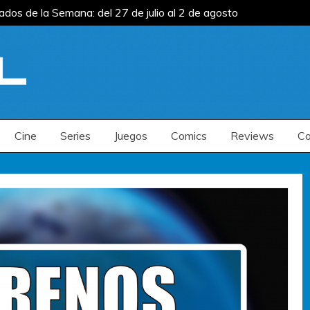
s de la Semana: del 27 de julio al 2 de agosto
s de la Semana: del 13 al 19 de julio
Estrenos
s de la Semana: del 27 de julio al 2 de agosto
s de la Semana: del 13 al 19 de julio
Estrenos
Cine
Series
Juegos
Comics
Reviews
Co