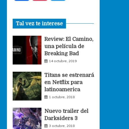
a
n
w
Tal vez te interese
c
s
i
Review: El Camino,
e
t
t
una película de
Breaking Bad
b
a
t
14 octubre, 2019
o
g
e
Titans se estrenará
en Netflix para
o
r
r
latinoamerica
1 octubre, 2018
k
a
Nuevo trailer del
Darksiders 3
m
3 octubre, 2018