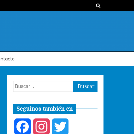
ntacto
Buscar:
Seguinos también en
F
I
T