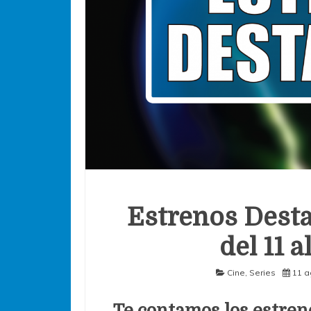
Estrenos Desta
del 11 a
Cine
,
Series
11 a
Te contamos los estren