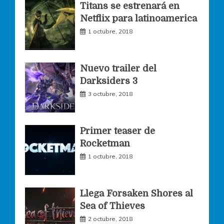
o
g
e
Titans se estrenará en
Netflix para latinoamerica
o
r
r
1 octubre, 2018
k
a
Nuevo trailer del
Darksiders 3
m
3 octubre, 2018
Primer teaser de
Rocketman
1 octubre, 2018
Llega Forsaken Shores al
Sea of Thieves
2 octubre, 2018