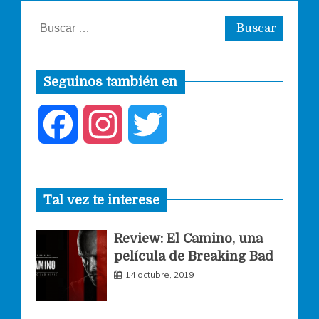
Buscar:
Seguinos también en
F
I
T
a
n
w
Tal vez te interese
c
s
i
Review: El Camino, una
e
t
t
película de Breaking Bad
14 octubre, 2019
b
a
t