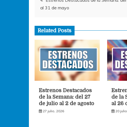
k
Estrenos Destacados de la Semana: del
al 31 de mayo
de
entradas
Related Posts
Estrenos Destacados
Estre
de la Semana: del 27
de la
de julio al 2 de agosto
al 26 
27 julio, 2026
20 juli