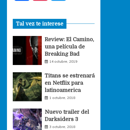
a
n
w
Tal vez te interese
c
s
i
Review: El Camino,
e
t
t
una película de
Breaking Bad
b
a
t
14 octubre, 2019
o
g
e
Titans se estrenará
en Netflix para
o
r
r
latinoamerica
1 octubre, 2018
k
a
Nuevo trailer del
Darksiders 3
m
3 octubre, 2018