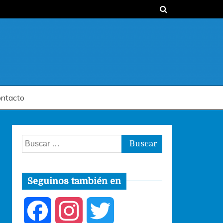
ntacto
Buscar:
Seguinos también en
F
I
T