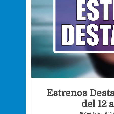
Estrenos Desta
del 12 
Cine
,
Series
12 