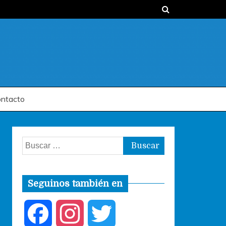
ntacto
Buscar:
Seguinos también en
F
I
T