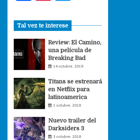
a
n
w
Tal vez te interese
c
s
i
Review: El Camino,
e
t
t
una película de
Breaking Bad
b
a
t
14 octubre, 2019
o
g
e
Titans se estrenará
en Netflix para
o
r
r
latinoamerica
1 octubre, 2018
k
a
Nuevo trailer del
Darksiders 3
m
3 octubre, 2018