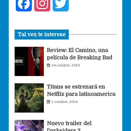
F
I
T
a
n
w
Tal vez te interese
c
s
i
Review: El Camino, una
e
t
t
película de Breaking Bad
14 octubre, 2019
b
a
t
o
g
e
Titans se estrenará en
Netflix para latinoamerica
o
r
r
1 octubre, 2018
k
a
Nuevo trailer del
Darksiders 3