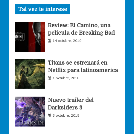
Tal vez te interese
c
s
i
Review: El Camino, una
e
t
t
película de Breaking Bad
14 octubre, 2019
b
a
t
o
g
e
Titans se estrenará en
Netflix para latinoamerica
o
r
r
1 octubre, 2018
k
a
Nuevo trailer del
Darksiders 3
m
3 octubre, 2018