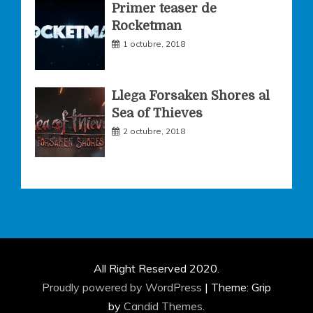
Primer teaser de
Rocketman
1 octubre, 2018
Llega Forsaken Shores al
Sea of Thieves
2 octubre, 2018
All Right Reserved 2020.
Proudly powered by WordPress
|
Theme: Grip
by
Candid Themes
.