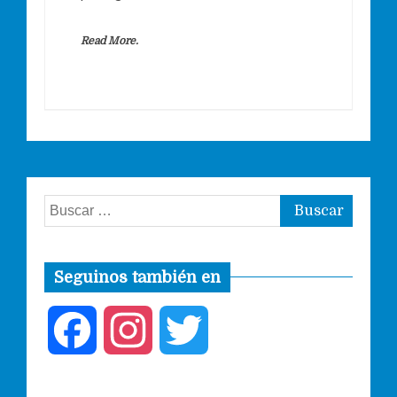
Read More.
Buscar:
Seguinos también en
F
I
T
a
n
w