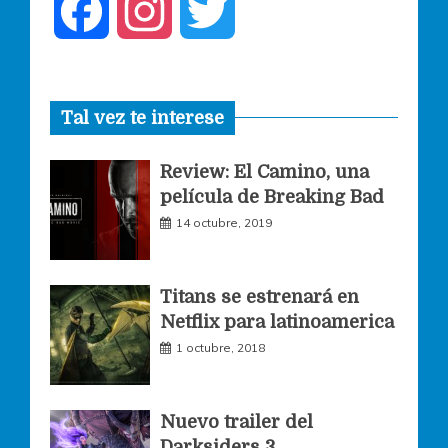
F
I
T
a
n
w
Tal vez te interese
c
s
i
Review: El Camino, una
e
t
t
película de Breaking Bad
14 octubre, 2019
b
a
t
o
g
e
Titans se estrenará en
Netflix para latinoamerica
o
r
r
1 octubre, 2018
k
a
Nuevo trailer del
Darksiders 3