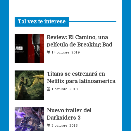
a
n
w
Tal vez te interese
c
s
i
Review: El Camino, una
e
t
t
película de Breaking Bad
14 octubre, 2019
b
a
t
o
g
e
Titans se estrenará en
Netflix para latinoamerica
o
r
r
1 octubre, 2018
k
a
Nuevo trailer del
Darksiders 3
m
3 octubre, 2018