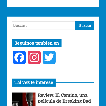
Buscar:
Seguinos también en
F
I
T
a
n
w
Tal vez te interese
c
s
i
Review: El Camino, una
e
t
t
película de Breaking Bad