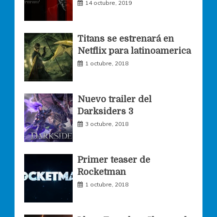
14 octubre, 2019
b
a
t
o
g
e
Titans se estrenará en
Netflix para latinoamerica
o
r
r
1 octubre, 2018
k
a
Nuevo trailer del
Darksiders 3
m
3 octubre, 2018
Primer teaser de
Rocketman
1 octubre, 2018