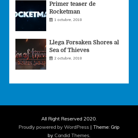
Primer teaser de
Rocketman
1 octubre, 2018
Llega Forsaken Shores al
Sea of Thieves
2 octubre, 2018
All Right Reserved 2020.
Proudly powered by WordPress
|
Theme: Grip
by
Candid Themes
.