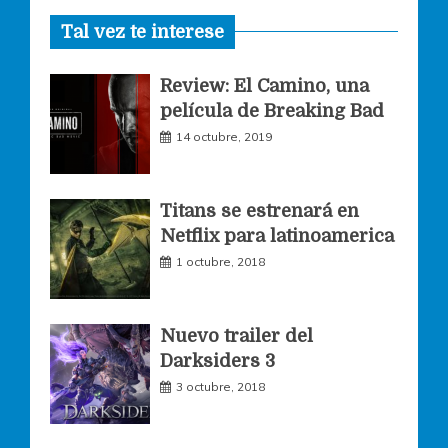
Tal vez te interese
c
s
i
Review: El Camino, una
e
t
t
película de Breaking Bad
14 octubre, 2019
b
a
t
o
g
e
Titans se estrenará en
Netflix para latinoamerica
o
r
r
1 octubre, 2018
k
a
Nuevo trailer del
Darksiders 3
m
3 octubre, 2018