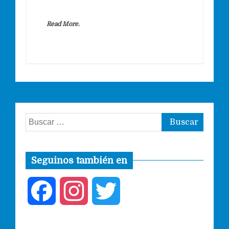
Read More.
Buscar:
Seguinos también en
F
I
T
a
n
w