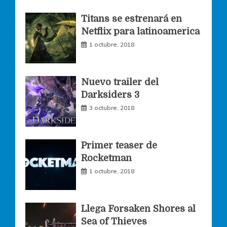
o
g
e
Titans se estrenará en
Netflix para latinoamerica
o
r
r
1 octubre, 2018
k
a
Nuevo trailer del
Darksiders 3
m
3 octubre, 2018
Primer teaser de
Rocketman
1 octubre, 2018
Llega Forsaken Shores al
Sea of Thieves