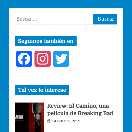
Buscar:
Seguinos también en
F
I
T
a
n
w
Tal vez te interese
c
s
i
Review: El Camino, una
e
t
t
película de Breaking Bad
14 octubre, 2019
b
a
t