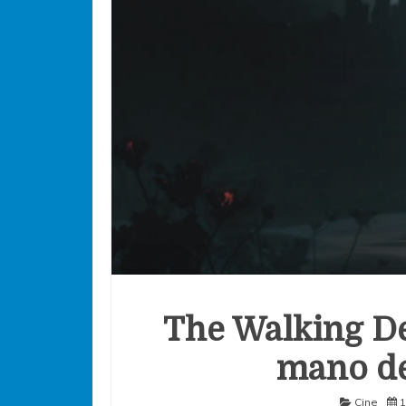
The Walking Dea
mano de
Cine
1