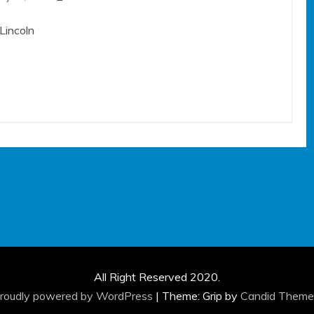
Lincoln
All Right Reserved 2020.
roudly powered by WordPress
|
Theme: Grip by
Candid Theme