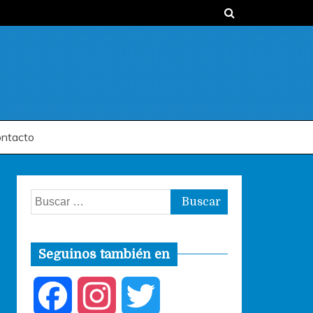
ntacto
Buscar:
Seguinos también en
F
I
T