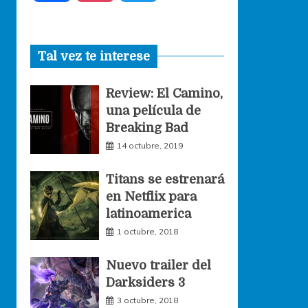
a
n
w
Tal vez te interese
c
s
i
Review: El Camino,
e
t
t
una película de
Breaking Bad
b
a
t
14 octubre, 2019
o
g
e
Titans se estrenará
en Netflix para
o
r
r
latinoamerica
1 octubre, 2018
k
a
Nuevo trailer del
Darksiders 3
m
3 octubre, 2018