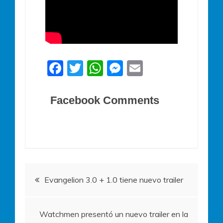
F
T
W
M
E
a
w
h
e
m
c
itt
at
ss
ai
Facebook Comments
e
er
s
e
l
b
A
n
o
p
g
o
p
er
Navegación
k
Evangelion 3.0 + 1.0 tiene nuevo trailer
de
Watchmen presentó un nuevo trailer en la