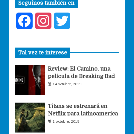
Seguinos también en
F
I
T
a
n
w
Tal vez te interese
c
s
i
Review: El Camino, una
e
t
t
película de Breaking Bad
14 octubre, 2019
b
a
t
o
g
e
Titans se estrenará en
Netflix para latinoamerica
o
r
r
1 octubre, 2018