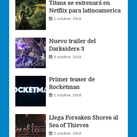
Titans se estrenará en
Netflix para latinoamerica
o
r
r
1 octubre, 2018
k
a
Nuevo trailer del
Darksiders 3
m
3 octubre, 2018
Primer teaser de
Rocketman
1 octubre, 2018
Llega Forsaken Shores al
Sea of Thieves
2 octubre, 2018