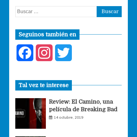
Buscar:
Seguinos también en
F
I
T
a
n
w
Tal vez te interese
c
s
i
Review: El Camino, una
e
t
t
película de Breaking Bad
14 octubre, 2019
b
a
t
o
g
e