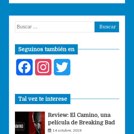
Buscar:
Seguinos también en
F
I
T
a
n
w
Tal vez te interese
c
s
i
Review: El Camino, una
e
t
t
película de Breaking Bad
14 octubre, 2019
b
a
t