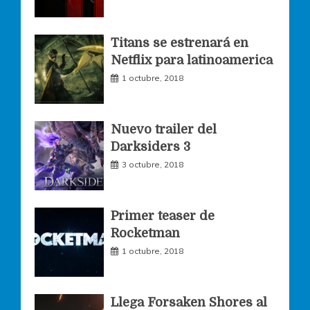
o
g
e
Titans se estrenará en
Netflix para latinoamerica
o
r
r
1 octubre, 2018
k
a
Nuevo trailer del
Darksiders 3
m
3 octubre, 2018
Primer teaser de
Rocketman
1 octubre, 2018
Llega Forsaken Shores al