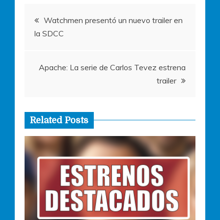
o
p
er
Navegación
k
Watchmen presentó un nuevo trailer en
la SDCC
de
entradas
Apache: La serie de Carlos Tevez estrena
trailer
Related Posts